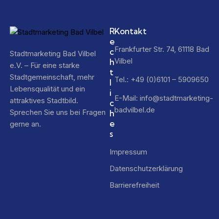
R
Kontakt
e
Frankfurter Str. 74, 61118 Bad
c
Stadtmarketing Bad Vilbel
Vilbel
h
e.V. – Für eine starke
t
Stadtgemeinschaft, mehr
Tel.: +49 (0)6101 – 5909650
l
Lebensqualität und ein
i
E-Mail:
info@stadtmarketing-
attraktives Stadtbild.
c
badvilbel.de
Sprechen Sie uns bei Fragen
h
e
gerne an.
s
Impressum
Datenschutzerklärung
Barrierefreiheit